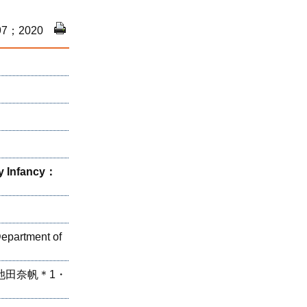
97；2020
ly Infancy：
epartment of
池田奈帆＊1・