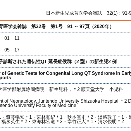
日本新生児成育医学会雑誌 32(1)：91-
医学会雑誌 第32巻 第1号 91 ～ 97頁（2020年）
．01．11
．05．17
診断された遺伝性QT 延長症候群（2 型）の新生児2 例
ity of Genetic Tests for Congenital Long QT Syndrome in Ear
ports
大学医学部附属静岡病院 新生児科，＊2 順天堂大学 小児科
 of Neonatology, Juntendo University Shizuoka Hospital ＊2 D
ntendo University Faculty of Medicine
1・齋藤暢知＊1・宮林和紀＊1・秋本智史＊2・淡路敦子＊1・
・福永英生＊2・東海林宏道＊2・寒竹正人＊1・清水俊明＊2