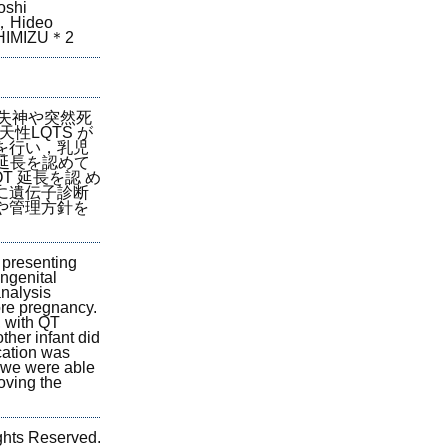
shi
，Hideo
HIMIZU＊2
し，失神や突然死
性LQTS が
を行い，乳児
 延長を認めて
T 延長を認 め
に遺伝子診断
や管理方針を
 presenting
ongenital
analysis
ore pregnancy.
, with QT
ther infant did
cation was
, we were able
roving the
s Reserved.