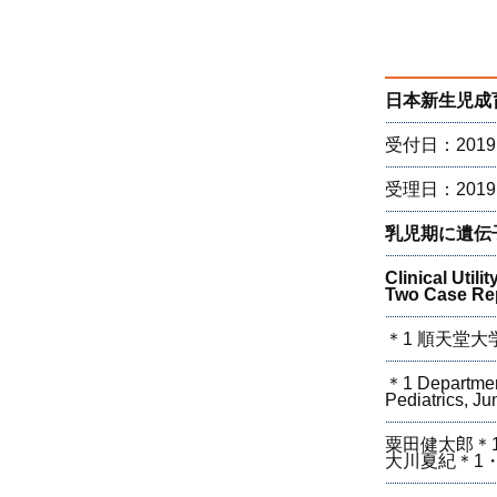
日本新生児成育
受付日：2019
受理日：2019
乳児期に遺伝子
Clinical Util
Two Case Re
＊1 順天堂
＊1 Department
Pediatrics, Ju
粟田健太郎＊
大川夏紀＊1