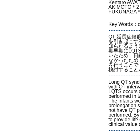
Kentaro AW
AKIMOTO＊2，
FUKUNAGA＊2
Key Words：co
QT 延長症候群
を引き起こす
知られるよう
期早期にLQT
いたため，日齢
なかったため
を行うことで
検討すること
Long QT syndr
with QT interv
LQTS occurs du
performed in 
The infants we
prolongation s
not have QT p
performed. By 
to provide lif
clinical value