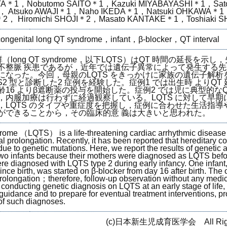
ATA＊1，Nobutomo SAITO＊1，Kazuki MIYABAYASHI＊1，Sato
 Atsuko AWAJI＊1，Naho IKEDA＊1，Natsuki OHKAWA＊1
， Hiromichi SHOJI＊2，Masato KANTAKE＊1，Toshiaki S
ngenital long QT syndrome，infant，β-blocker，QT interval
（long QT syndrome，以下LQTS）はQT 時間の延長を示
不整脈 疾患であるが，近年では遺伝子異常によって発生する先天
になった。今回，母親のLQTS をきっかけに家族の遺伝子解析
S2 型と診断した2 症例を経験した。症例1 では出生時 よりQT
16 よりβ遮断薬の投与を開始した。症例2 では児に典型的なQ
，内服加療は行わずに経過観察している。LQTS に対して早期
，LQTS のタイプや重症度を把握し，症例に合わせた生活指導
ができることから，その臨床的意 義は大きいと思われた。
ome （LQTS） is a life-threatening cardiac arrhythmic disease
al prolongation. Recently, it has been reported that hereditary c
e to genetic mutations. Here, we report the results of genetic 
two infants because their mothers were diagnosed as LQTS bef
re diagnosed with LQTS type 2 during early infancy. One infant
ince birth, was started on β-blocker from day 16 after birth. The o
rolongation；therefore, follow-up observation without any medi
conducting genetic diagnosis on LQTS at an early stage of life
e guidance and to prepare for eventual treatment interventions, p
 of such diagnoses.
(c)日本新生児成育医学会 All Right