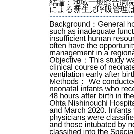
結論：地域一般総合病
による新生児呼吸管理
Background：General hosp
such as inadequate functi
insufficient human resou
often have the opportunit
management in a regional
Objective：This study wa
clinical course of neona
ventilation early after birt
Methods： We conducted a
neonatal infants who rece
48 hours after birth in th
Ohta Nishinouchi Hospita
and March 2020. Infants 
physicians were classifi
and those intubated by n
classified into the Spec