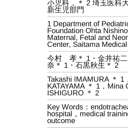
小児科，＊ 2 埼玉医
新生児部門
1 Department of Pediatri
Foundation Ohta Nishino
Maternal, Fetal and Neo
Center, Saitama Medical
今村 孝＊ 1・金井祐二
奈＊ 1・石黒秋生＊ 2
Takashi IMAMURA ＊ 1，
KATAYAMA ＊ 1，Mina C
ISHIGURO ＊ 2
Key Words：endotracheal
hospital，medical traini
outcome