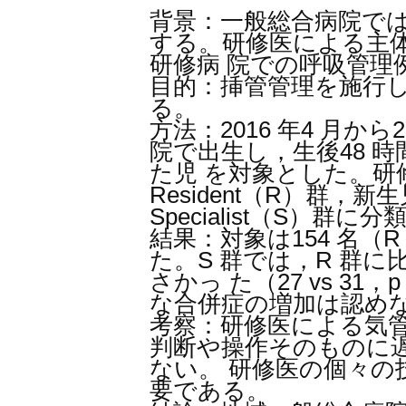
背景：一般総合病院で
する。研修医による主
研修病 院での呼吸管理
目的：挿管管理を施行
る。
方法：2016 年4 月から
院で出生し，生後48 
た児 を対象とした。研
Resident（R）群，
Specialist（S）群
結果：対象は154 名（R 
た。S 群では，R 群
さかっ た（27 vs 31
な合併症の増加は認め
考察：研修医による気
判断や操作そのものに
ない。 研修医の個々の
要である。