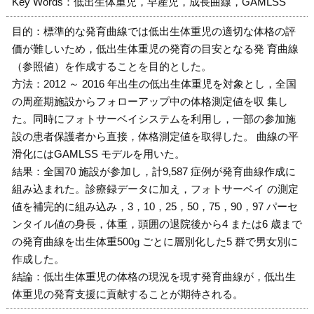
Key Words：低出生体重児，早産児，成長曲線，GAMLSS
目的：標準的な発育曲線では低出生体重児の適切な体格の評
価が難しいため，低出生体重児の発育の目安となる発 育曲線
（参照値）を作成することを目的とした。
方法：2012 ～ 2016 年出生の低出生体重児を対象とし，全国
の周産期施設からフォローアップ中の体格測定値を収 集し
た。同時にフォトサーベイシステムを利用し，一部の参加施
設の患者保護者から直接，体格測定値を取得した。 曲線の平
滑化にはGAMLSS モデルを用いた。
結果：全国70 施設が参加し，計9,587 症例が発育曲線作成に
組み込まれた。診療録データに加え，フォトサーベイ の測定
値を補完的に組み込み，3，10，25，50，75，90，97 パーセ
ンタイル値の身長，体重，頭囲の退院後から4 または6 歳まで
の発育曲線を出生体重500g ごとに層別化した5 群で男女別に
作成した。
結論：低出生体重児の体格の現況を現す発育曲線が，低出生
体重児の発育支援に貢献することが期待される。