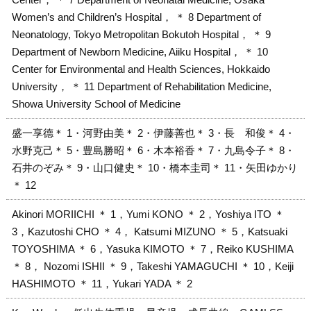
Women’s and Children’s Hospital， ＊ 8 Department of
Neonatology, Tokyo Metropolitan Bokutoh Hospital， ＊ 9
Department of Newborn Medicine, Aiiku Hospital， ＊ 10
Center for Environmental and Health Sciences, Hokkaido
University， ＊ 11 Department of Rehabilitation Medicine,
Showa University School of Medicine
盛一享德＊ 1・河野由美＊ 2・伊藤善也＊ 3・長 和俊＊ 4・
水野克己＊ 5・豊島勝昭＊ 6・木本裕香＊ 7・九島令子＊ 8・
石井のぞみ＊ 9・山口健史＊ 10・橋本圭司＊ 11・矢田ゆかり
＊ 12
Akinori MORIICHI ＊ 1，Yumi KONO ＊ 2，Yoshiya ITO ＊
3，Kazutoshi CHO ＊ 4， Katsumi MIZUNO ＊ 5，Katsuaki
TOYOSHIMA ＊ 6，Yasuka KIMOTO ＊ 7，Reiko KUSHIMA
＊ 8， Nozomi ISHII ＊ 9，Takeshi YAMAGUCHI ＊ 10，Keiji
HASHIMOTO ＊ 11，Yukari YADA ＊ 2