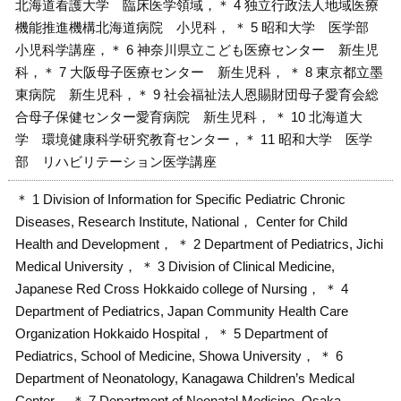
北海道看護大学 臨床医学領域，＊ 4 独立行政法人地域医療
機能推進機構北海道病院 小児科， ＊ 5 昭和大学 医学部
小児科学講座，＊ 6 神奈川県立こども医療センター 新生児
科，＊ 7 大阪母子医療センター 新生児科， ＊ 8 東京都立墨
東病院 新生児科，＊ 9 社会福祉法人恩賜財団母子愛育会総
合母子保健センター愛育病院 新生児科， ＊ 10 北海道大
学 環境健康科学研究教育センター，＊ 11 昭和大学 医学
部 リハビリテーション医学講座
＊ 1 Division of Information for Specific Pediatric Chronic
Diseases, Research Institute, National， Center for Child
Health and Development， ＊ 2 Department of Pediatrics, Jichi
Medical University， ＊ 3 Division of Clinical Medicine,
Japanese Red Cross Hokkaido college of Nursing， ＊ 4
Department of Pediatrics, Japan Community Health Care
Organization Hokkaido Hospital， ＊ 5 Department of
Pediatrics, School of Medicine, Showa University， ＊ 6
Department of Neonatology, Kanagawa Children’s Medical
Center， ＊ 7 Department of Neonatal Medicine, Osaka