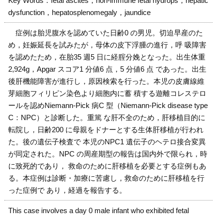
Key Words：fetal ascites，non-immune fetal hydrops，hepatic
dysfunction，hepatosplenomegaly，jaundice
症例は胎児腹水を認めていた日齢0 の男児。切迫早産のた
め，妊娠延長を試みたが，母体の皮下浮腫の進行，呼 吸障害
を認めたため，在胎35 週5 日に経腟分娩となった。出生体重
2,924g，Apgar スコア1 分値6 点，5 分値6 点 であった。出生
後肝機能障害が進行し，原因検索を行った。本児の皮膚線維
芽細胞フィリピン染色より細胞内に蓄 積する遊離コレステロ
ールを認めNiemann-Pick 病C 型（Niemann-Pick disease type
C：NPC）と診断した。重篤 な肝不全のため，肝移植目的に
転院し，日齢200 に母親をドナーとする生体肝移植が行われ
た。後の遺伝子検査で 本児のNPC1 遺伝子のヘテロ接合変異
が同定された。NPC の周産期型の報告は国内外で限られ，時
に致死的であり， 救命のために肝移植を必要とする症例もあ
る。本症例は診断・加療に苦慮し，救命のために肝移植を行
った症例で あり，経過を報告する。
This case involves a day 0 male infant who exhibited fetal