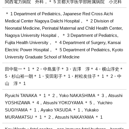
関西電力病院 外科，＊ 5 京都大学医学部附属病院 小児科
＊ 1 Department of Pediatrics, Japanese Red Cross Aichi
Medical Center Nagoya Daiichi Hospital， ＊ 2 Division of
Neonatal Medicine, Perinatal Maternal and Child Health Center,
Nagoya University Hospital， ＊ 3 Department of Pediatrics,
Fujita Health University， ＊ 4 Department of Surgery, Kansai
Electric Power Hospital， ＊ 5 Department of Pediatrics, Kyoto
University Graduate School of Medicine
田中龍一＊ 1 ＊ 2・中島葉子＊ 3・吉澤 淳＊ 4・横山淳史＊
5・杉山裕一朗＊ 1・安田彩子＊ 1・村松友佳子＊ 1 ＊ 2・中
山 淳＊ 1
Ryuichi TANAKA ＊ 1 ＊ 2，Yoko NAKASHIMA ＊ 3，Atsushi
YOSHIZAWA ＊ 4，Atsushi YOKOYAMA ＊ 5， Yuichiro
SUGIYAMA ＊ 1，Ayako YASUDA ＊ 1，Yukako
MURAMATSU ＊ 1 ＊ 2，Atsushi NAKAYAMA ＊ 1