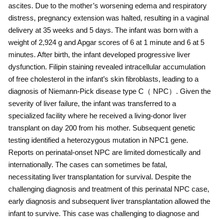
ascites. Due to the mother’s worsening edema and respiratory
distress, pregnancy extension was halted, resulting in a vaginal
delivery at 35 weeks and 5 days. The infant was born with a
weight of 2,924 g and Apgar scores of 6 at 1 minute and 6 at 5
minutes. After birth, the infant developed progressive liver
dysfunction. Filipin staining revealed intracellular accumulation
of free cholesterol in the infant’s skin fibroblasts, leading to a
diagnosis of Niemann-Pick disease type C（ NPC）. Given the
severity of liver failure, the infant was transferred to a
specialized facility where he received a living-donor liver
transplant on day 200 from his mother. Subsequent genetic
testing identified a heterozygous mutation in NPC1 gene.
Reports on perinatal-onset NPC are limited domestically and
internationally. The cases can sometimes be fatal,
necessitating liver transplantation for survival. Despite the
challenging diagnosis and treatment of this perinatal NPC case,
early diagnosis and subsequent liver transplantation allowed the
infant to survive. This case was challenging to diagnose and