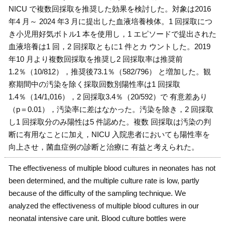
NICU で複数回採取を推奨した効果を検討した。対象は2016
年4 月～ 2024 年3 月に提出した血液培養検体。1 回採取につ
き小児用好気ボトル1 本を使用し，1 エピソードで提出された
血液培養は1 回，2 回採取ともに1 件とカ ウントした。2019
年10 月より複数回採取を推奨し2 回採取率は推奨前
1.2％（10/812），推奨後73.1％（582/796） と増加した。観
察期間中の汚染を除く採取回数別陽性率は1 回採取
1.4％（14/1,016），2 回採取3.4％（20/592）で 有意差あり
（p＝0.01），汚染率に差はなかった。汚染を除き，2 回採取
し1 回採取分のみ陽性は5 件認めた。複数 回採取は汚染の判
断に有用なことに加え，NICU 入院患者においても陽性率を
向上させ，菌血症例の診断と治療に 有益と考えられた。
The effectiveness of multiple blood cultures in neonates has not
been determined, and the multiple culture rate is low, partly
because of the difficulty of the sampling technique. We
analyzed the effectiveness of multiple blood cultures in our
neonatal intensive care unit. Blood culture bottles were