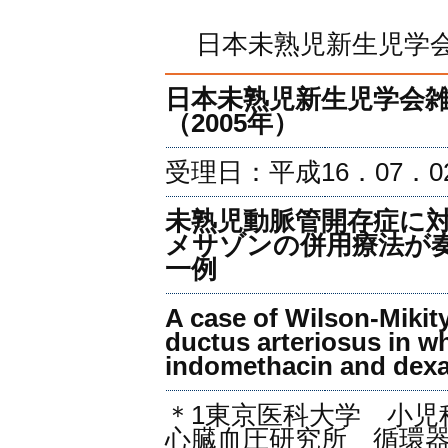
日本未熟児新生児学会雑誌
日本未熟児新生児学会雑誌
（2005年）
受理日：平成16．07．0
未熟児動脈管開存症に
メサゾンの併用療法が奏効し
一例
A case of Wilson-Mikit
ductus arteriosus in w
indomethacin and dexa
＊1東京医科大学 小児
心臓血圧研究所 循環