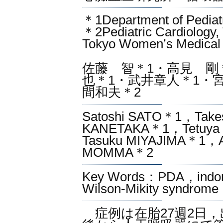
＊1Department of Pediatr
＊2Pediatric Cardiology, 
Tokyo Women’s Medical 
佐藤 智＊1・高見 剛
也＊1・武井章人＊1・
間和夫＊2
Satoshi SATO＊1，Tak
KANETAKA＊1，Tetuya 
Tasuku MIYAJIMA＊1，
MOMMA＊2
Key Words：PDA，indo
Wilson-Mikity syndrome
症例は在胎27週2日，出