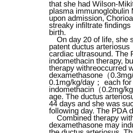
that she had Wilson-Miki
plasma immunoglobul
upon admission, Chorioam
streaky infiltrate finding
birth.
On day 20 of life, she s
patent ductus arterio
cardiac ultrasound. The
indomethacin therapy, bu
therapy withreoccurred w
dexamethasone（0.3mg/k
0.1mg/kg/day； each fo
indomethacin（0.2mg/kg
age. The ductus arterios
44 days and she was suc
following day. The PDA di
Combined therapy with
dexamethasone may induce
the ductus arteriosus. T