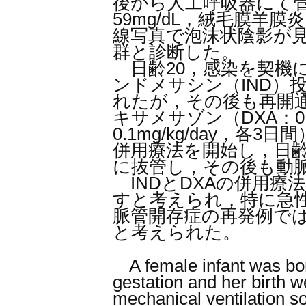
後から人工呼吸器にて管
59mg/dL，絨毛膜羊
線写真で泡沫状陰影が見られ
群と診断した。
日齢20，感染を契機
ンドメサシン（IND）
れたが，その後も再開通
キサメサゾン（DXA：0.3mg
0.1mg/kg/day，各3日
併用療法を開始し，日齢
に抜管し，その後も動
INDとDXAの併用療
すと考えられ，特に急
脈管開存症の再発例で
と考えられた。
A female infant was bor
gestation and her birth 
mechanical ventilation s