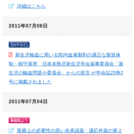
詳細はこちら
2011年07月06日
新生児輸血に用いる院内血液製剤の適正な製造体
制・順守基準 日本未熟児新生児学会薬事委員会「新
生児の輸血問題小委員会」からの提言 が学会誌23巻2
号に掲載されました
2011年07月04日
医療上の必要性の高い未承認薬・適応外薬の第２