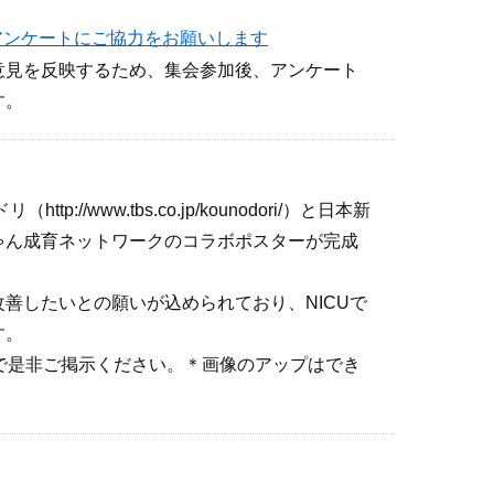
アンケートにご協力をお願いします
意見を反映するため、集会参加後、アンケート
す。
://www.tbs.co.jp/kounodori/）と日本新
ゃん成育ネットワークのコラボポスターが完成
善したいとの願いが込められており、NICUで
す。
で是非ご掲示ください。＊画像のアップはでき