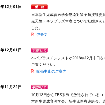
7年12月01日
日本新生児成育医学会感染対策予防接種委
先天性トキソプラズマ症について妊婦さん
した。
啓発文
7年12月01日
ヘパプラスチンテストが2018年12月末
ご覧ください。
販売中止のご案内
7年11月22日
10月13日からTBS系列で放送されているコウノドリ（ht
本新生児成育医学会、新生児医療連絡会、