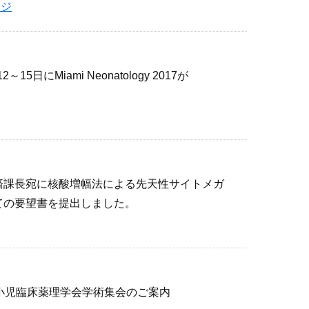
ージ
日にMiami Neonatology 2017が
済課長宛に核酸増幅法による先天性サイトメガ
ての要望書を提出しました。
小児臨床薬理学会学術集会のご案内